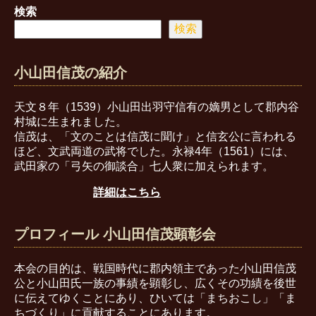
検索
検索
小山田信茂の紹介
天文８年（1539）小山田出羽守信有の嫡男として郡内谷
村城に生まれました。
信茂は、「文のことは信茂に聞け」と信玄公に言われる
ほど、文武両道の武将でした。永禄4年（1561）には、
武田家の「弓矢の御談合」七人衆に加えられます。
詳細はこちら
プロフィール 小山田信茂顕彰会
本会の目的は、戦国時代に郡内領主であった小山田信茂
公と小山田氏一族の事績を顕彰し、広くその功績を後世
に伝えてゆくことにあり、ひいては「まちおこし」「ま
ちづくり」に貢献することにあります。