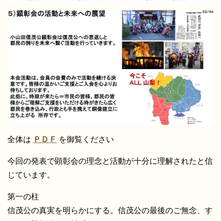
全体は
ＰＤＦ
を御覧ください
今回の発表で顕彰会の理念と活動が十分に理解されたと信
じています。
第一の柱
信茂公の真実を明らかにする。信茂公の最後のご無念、す