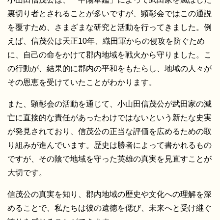
裏切り者とされることが多いですが、顕彰会ではこの通説
を覆すため、さまざまな研究と活動を行ってきました。例
えば、信茂公は天正10年、織田軍からの侵攻を防ぐため
に、自己の命をかけて郡内地域を戦火から守りました。こ
の行動が、結果的に郡内の平和をもたらし、地域の人々が
その恩恵を受けていたことがわかります。
また、顕彰会の活動を通じて、小山田信茂公が武田家の滅
亡に直接的な責任があったわけではないという新たな史実
が発見されており、信茂公の正当な評価を広めるための取
り組みが進んでいます。歴史は勝者によって書かれるもの
ですが、その陰で地域を守った英雄の真実を見直すことが
大切です。
信茂公の真実を知り、郡内地域の歴史や文化への理解を深
めることで、私たちは彼の遺徳を偲び、未来へと受け継ぐ