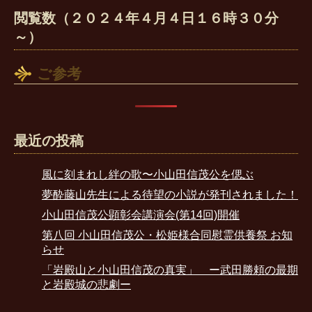
閲覧数（２０２４年４月４日１６時３０分
～）
ご参考
最近の投稿
風に刻まれし絆の歌〜小山田信茂公を偲ぶ
夢酔藤山先生による待望の小説が発刊されました！
小山田信茂公顕彰会講演会(第14回)開催
第八回 小山田信茂公・松姫様合同慰霊供養祭 お知
らせ
「岩殿山と小山田信茂の真実」 ー武田勝頼の最期
と岩殿城の悲劇ー