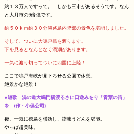
約１３万人ですって。 しかも三市があるそうです。なん
と大月市の6倍強です。
約５０ｋｍ約３０分淡路島内陸部の景色を堪能しました。
そして、ついに大鳴戸橋を渡ります。
下を見るとなんとなく渦潮があります。
一気に渡り切ってついに四国に上陸！
ここで鳴戸海峡が見下ろせる公園で休憩。
絶景かな絶景！
●短歌 渦の道大鳴門橋渡るさに口遊みをり「青葉の笛」
を (作・小俣公司)
後、一気に徳島を横断し、讃岐うどんを堪能。
やっぱ超美味。