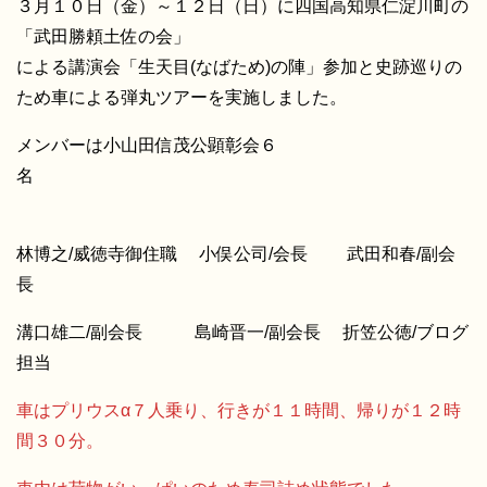
３月１０日（金）～１２日（日）に四国高知県仁淀川町の
「武田勝頼土佐の会」
による講演会「生天目(なばため)の陣」参加と史跡巡りの
ため車による弾丸ツアーを実施しました。
メンバーは小山田信茂公顕彰会６
名
林博之/威徳寺御住職 小俣公司/会長 武田和春/副会
長
溝口雄二/副会長 島崎晋一/副会長 折笠公徳/ブログ
担当
車はプリウスα７人乗り、行きが１１時間、帰りが１２時
間３０分。