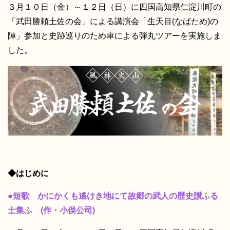
３月１０日（金）～１２日（日）に四国高知県仁淀川町の
「武田勝頼土佐の会」による講演会「生天目(なばため)の
陣」参加と史跡巡りのため車による弾丸ツアーを実施しま
した。
◆はじめに
●短歌 かにかくも遙けき地にて故郷の武人の歴史讃ふる
士集ふ (作・小俣公司)