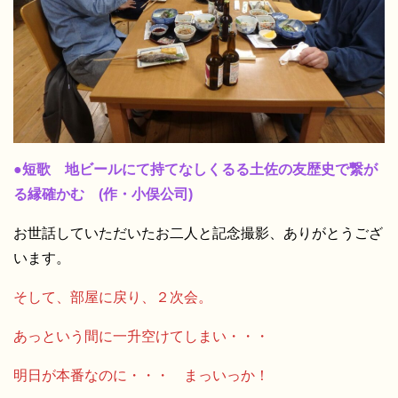
●短歌 地ビールにて持てなしくるる土佐の友歴史で繋が
る縁確かむ (作・小俣公司)
お世話していただいたお二人と記念撮影、ありがとうござ
います。
そして、部屋に戻り、２次会。
あっという間に一升空けてしまい・・・
明日が本番なのに・・・ まっいっか！