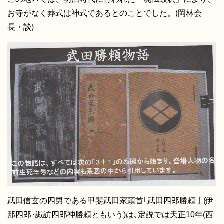
お寺がなく葬式は神式であるとのことでした。(岡林会
長・談)
武田信玄の四男である甲斐武田家頭首｢武田四郎勝頼亅(伊
那四郎･諏訪四郎神勝頼ともいう)は､定説では天正10年(西