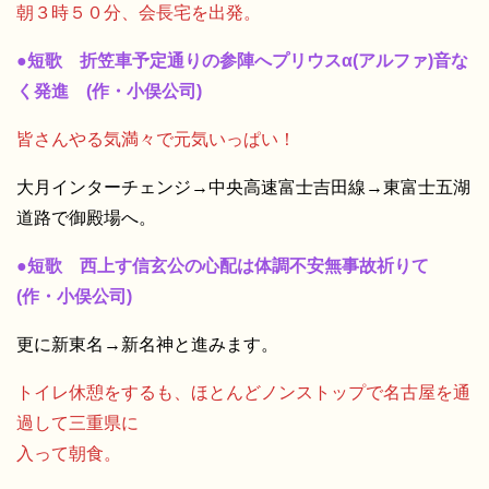
朝３時５０分、会長宅を出発。
●短歌 折笠車予定通りの参陣へプリウスα(アルファ)音な
く発進 (作・小俣公司)
皆さんやる気満々で元気いっぱい！
大月インターチェンジ→中央高速富士吉田線→東富士五湖
道路で御殿場へ。
●短歌 西上す信玄公の心配は体調不安無事故祈りて
(作・小俣公司)
更に新東名→新名神と進みます。
トイレ休憩をするも、ほとんどノンストップで名古屋を通
過して三重県に
入って朝食。