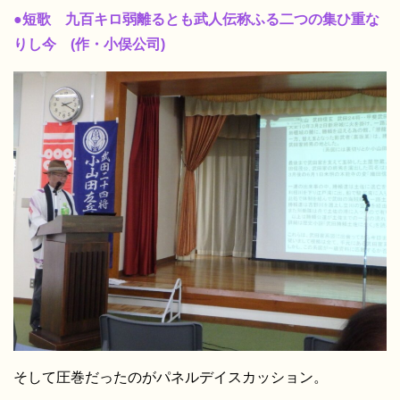
●短歌 九百キロ弱離るとも武人伝称ふる二つの集ひ重な
りし今 (作・小俣公司)
そして圧巻だったのがパネルデイスカッション。