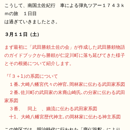
こうして、南国土佐紀行 車による弾丸ツアー１７４３ｋ
ｍの旅 １日目
は過ぎていきましたとさ。
３月１１日（土）
まず最初に「武田勝頼土佐の会」が作成した武田勝頼物語
のガイドブックから勝頼が仁淀川町に落ち延びてきた様子
とその根拠について紹介します。
『｢３＋1｣の系図について
１番､大崎八幡宮代々の神官､岡林家に伝わる武田家系図
２番､佐川町の武田家の末裔山崎氏､の分家に伝わる武田
家系図
３番、 同上 、嫡流に伝わる武田家系図
十1、大崎八幡宮歴代神主､の岡林家に伝わる神主系図
この地区では、明治時代に行われた「廃仏毀釈」により、