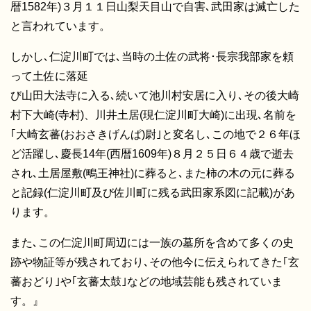
暦1582年)３月１１日山梨天目山で自害､武田家は滅亡した
と言われています。
しかし､仁淀川町では､当時の土佐の武将･長宗我部家を頼
って土佐に落延
び山田大法寺に入る､続いて池川村安居に入り､その後大崎
村下大崎(寺村)、川井土居(現仁淀川町大崎)に出現､名前を
｢大崎玄蕃(おおさきげんぱ)尉｣と変名し､この地で２６年ほ
ど活躍し､慶長14年(西暦1609年)８月２５日６４歳で逝去
され､土居屋敷(鴫王神社)に葬ると､また柿の木の元に葬る
と記録(仁淀川町及び佐川町に残る武田家系図に記載)があ
ります。
また､この仁淀川町周辺には一族の墓所を含めて多くの史
跡や物証等が残されており､その他今に伝えられてきた｢玄
蕃おどり｣や｢玄蕃太鼓｣などの地域芸能も残されていま
す。』