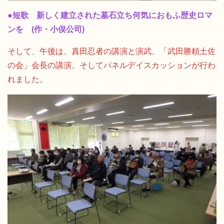
●短歌 新しく建立された墓石立ち何気におもふ歴史ロマ
ンを (作・小俣公司)
そして、午後は、真田忍者の講演と演武、「武田勝頼土佐
の会」会長の講演、そしてパネルデイスカッションが行わ
れました。