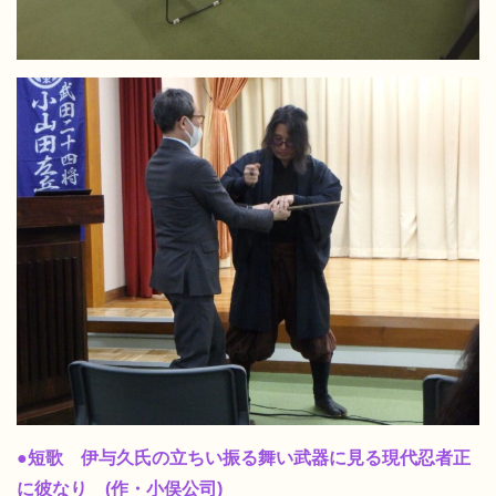
●短歌 伊与久氏の立ちい振る舞い武器に見る現代忍者正
に彼なり (作・小俣公司)