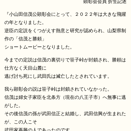
顕彰会会員 折笠記述
『小山田信茂公顕彰会にとって、２０２２年は大きな飛躍
の年となりました。
逆臣の定説をくつがえす熱意と研究が認められ、山梨県制
作の「信茂と勝頼」
ショートムービーとなりました。
今までの定説は信茂の裏切りで笹子峠が封鎖され、勝頼は
仕方なく天目山麓に
逃げ討ち死にし武田氏は滅亡したとされています。
我ら顕彰会の説は笹子峠は封鎖されていなかった。
信茂は婦女子家臣を北条方（現在の八王子市）へ無事に逃
がした。
その後信茂の孫が武田信正と結婚し、武田信興が生まれた
が、この人こそ
武田家再興の人であったのです。