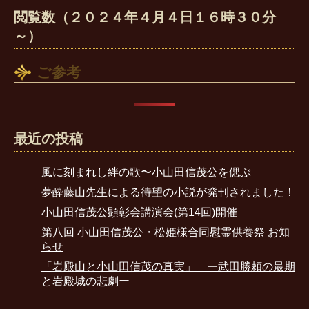
閲覧数（２０２４年４月４日１６時３０分
～）
ご参考
最近の投稿
風に刻まれし絆の歌〜小山田信茂公を偲ぶ
夢酔藤山先生による待望の小説が発刊されました！
小山田信茂公顕彰会講演会(第14回)開催
第八回 小山田信茂公・松姫様合同慰霊供養祭 お知
らせ
「岩殿山と小山田信茂の真実」 ー武田勝頼の最期
と岩殿城の悲劇ー