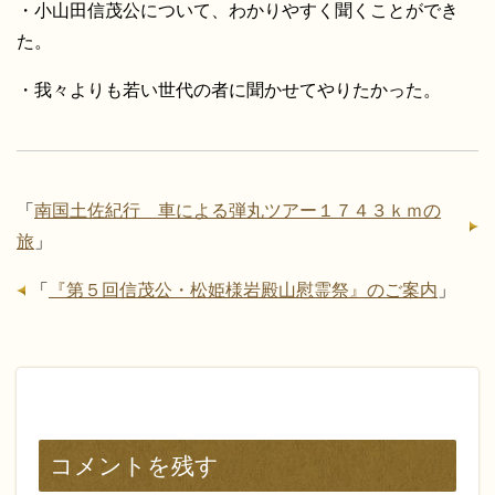
・小山田信茂公について、わかりやすく聞くことができ
た。
・我々よりも若い世代の者に聞かせてやりたかった。
「
南国土佐紀行 車による弾丸ツアー１７４３ｋｍの
旅
」
「
『第５回信茂公・松姫様岩殿山慰霊祭』のご案内
」
コメントを残す