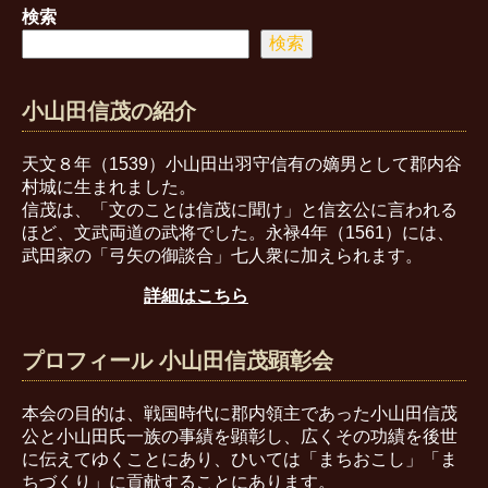
検索
検索
小山田信茂の紹介
天文８年（1539）小山田出羽守信有の嫡男として郡内谷
村城に生まれました。
信茂は、「文のことは信茂に聞け」と信玄公に言われる
ほど、文武両道の武将でした。永禄4年（1561）には、
武田家の「弓矢の御談合」七人衆に加えられます。
詳細はこちら
プロフィール 小山田信茂顕彰会
本会の目的は、戦国時代に郡内領主であった小山田信茂
公と小山田氏一族の事績を顕彰し、広くその功績を後世
に伝えてゆくことにあり、ひいては「まちおこし」「ま
ちづくり」に貢献することにあります。