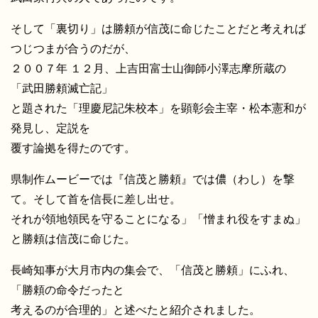
そして「裏切り」は勝頼が信茂に命じたことだと考えれば
つじつまが合うのだが、
２００７年 １２月、上吉田富士山御師小澤志摩所蔵の
「武田勝頼滅亡記」
と題された「理慶尼記朱校本」を顕彰会主宰・松本憲和が
発見し、定説を
覆す論拠を得たのです。
県制作ムービーでは『信茂と勝頼』では儂（わし）を撃
て。そして首を信長に差し出せ。
それが領地領民を守ることになる」「憎まれ役をすまぬ」
と勝頼は信茂に命じた。
長崎知事が大月市内の集会で、「信茂と勝頼」にふれ、
「勝頼の命令だったと
考えるのが合理的」と述べたと紹介されました。